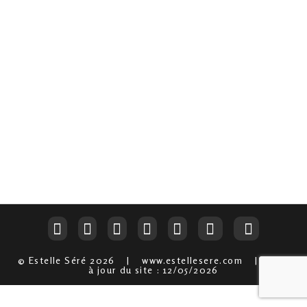
© Estelle Séré 2026 | www.estellesere.com | Mise
à jour du site : 12/05/2026