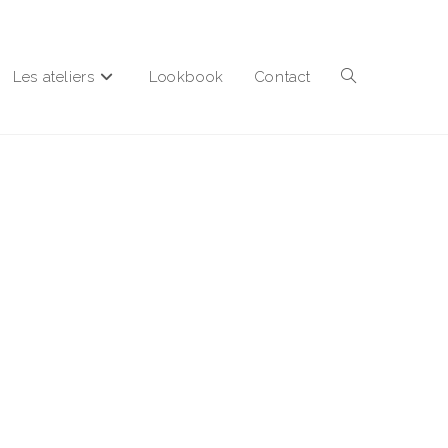
Les ateliers
Lookbook
Contact
Toggle
website
search