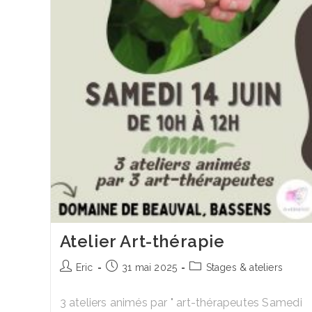
Atelier Art-thérapie
Auteur/autrice
Publication
Post
Eric
31 mai 2025
Stages & ateliers
de
publiée :
category:
la
3 ateliers animés par " art-thérapeutes Samedi
publication :