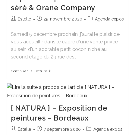
séré & Orane Company
Auteur/autrice
Publication
Post
Estelle
29 novembre 2020
Agenda expos
de
publiée :
category:
la
Samedi 5 décembre prochain, j'aurai le plaisir de
publication :
vous accueillir dans le cadre d'une vente privée
au sein d'un adorable petit cocon niché au
second étage du 29 rue des…
Expo
Continuer La Lecture
Vente
Privée
–
Estelle
Séré
&
Orane
{ NATURA } – Exposition de
Company
peintures – Bordeaux
Auteur/autrice
Publication
Post
Estelle
7 septembre 2020
Agenda expos
de
publiée :
category: