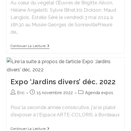
Au cœur du végétal Œuvres de Brigitte Alivon,
publication :
Hélène Angeletti, Sylvie Bihet,Iris Dickson, Maud
Langlois, Estelle Séré le vendredi 3 mai 2024 à
18h30 au Musée Georges de SonnevillePrieuré
de…
Expo
Continuer La Lecture
‘Au
Cœur
Du
Végétal’
Expo ‘Jardins divers’ déc. 2022
Auteur/autrice
Publication
Post
Eric
15 novembre 2022
Agenda expos
de
publiée :
category:
la
Pour la seconde année consécutive, j'ai le plaisir
publication :
d'exposer à l'Espace ARTE-COLORIS à Bordeaux
Expo
Continuer La Lecture