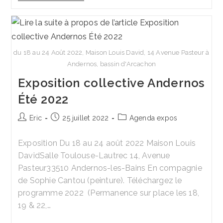
‘Jardins
Divers’
Déc.
2022
du 18 au 24 Août 2022, Maison Louis David, 14 Avenue Pasteur à
Andernos, bassin d'Arcachon
Exposition collective Andernos
Été 2022
Auteur/autrice
Publication
Post
Eric
25 juillet 2022
Agenda expos
de
publiée :
category:
la
Exposition Du 18 au 24 août 2022 Maison Louis
publication :
DavidSalle Toulouse-Lautrec 14, Avenue
Pasteur33510 Andernos-les-Bains En compagnie
de Sophie Cantou (peinture). Téléchargez le
programme 2022 (Permanence sur place les 18,
19 & 22,…