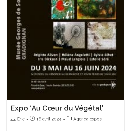
Expo ‘Au Cœur du Végétal’
Auteur/autrice
Publication
Post
Eric
16 avril 2024
Agenda expos
de
publiée :
category:
la