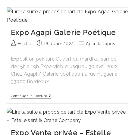
Collective
FLOWER
POWER
–
Monségur
–
Été
Expo Agapi Galerie Poétique
2022
Auteur/autrice
Publication
Post
Estelle
16 février 2022
Agenda expos
de
publiée :
category:
la
Exposition peinture Ouvert du mardi au samedi
publication :
de 15h à 19h Expo visible jusqu'au 30 avril 2022.
Chez Agapi / Galerie poétique 15, rue Huguerie
33000 Bordeaux
Expo
Continuer La Lecture
Agapi
Galerie
Poétique
Expo Vente privée – Estelle