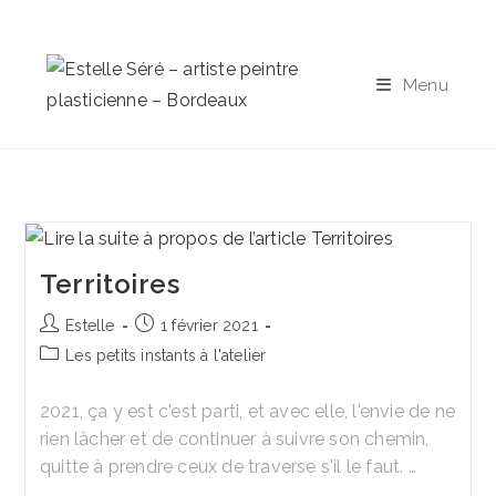
Skip
to
content
Menu
Territoires
Auteur/autrice
Publication
Estelle
1 février 2021
de
publiée :
Post
Les petits instants à l'atelier
la
category:
publication :
2021, ça y est c'est parti, et avec elle, l'envie de ne
rien lâcher et de continuer à suivre son chemin,
quitte à prendre ceux de traverse s'il le faut. …