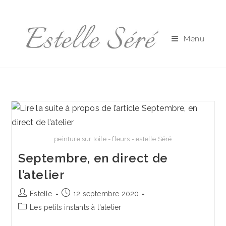
Skip
to
content
Menu
peinture sur toile - fleurs - estelle Séré
Septembre, en direct de
l’atelier
Auteur/autrice
Publication
Estelle
12 septembre 2020
de
publiée :
Post
Les petits instants à l'atelier
la
category:
publication :