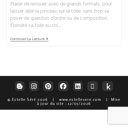
Plaisir de renouer avec de grands formats, pour
laisser aller le pinceau sur la toile, sans trop se
poser de question d'ordre ou de composition.
Étendre sa toile au sol,…
Septembre,
Continuer La Lecture
En
Direct
De
L’atelier
© Estelle Séré 2026 | www.estellesere.com | Mise
à jour du site : 12/05/2026