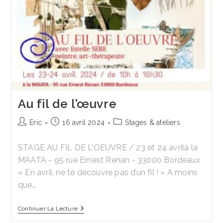
Au fil de l’œuvre
Auteur/autrice
Publication
Post
Eric
16 avril 2024
Stages & ateliers
de
publiée :
category:
la
STAGE AU FIL DE L'OEUVRE / 23 et 24 avrilà la
publication :
MAATA - 95 rue Ernest Renan - 33000 Bordeaux
« En avril, ne te découvre pas d’un fil ! » A moins
que…
Au
Continuer La Lecture
Fil