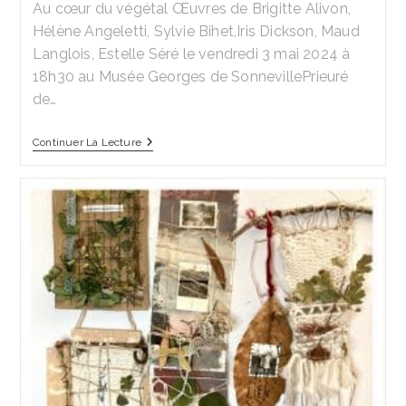
Au cœur du végétal Œuvres de Brigitte Alivon,
publication :
Hélène Angeletti, Sylvie Bihet,Iris Dickson, Maud
Langlois, Estelle Séré le vendredi 3 mai 2024 à
18h30 au Musée Georges de SonnevillePrieuré
de…
Expo
Continuer La Lecture
‘Au
Cœur
Du
Végétal’