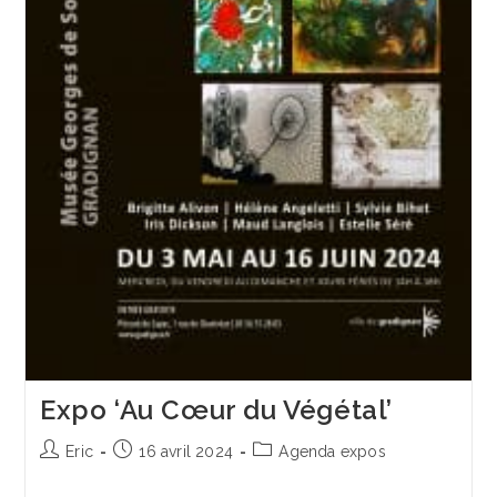
Expo ‘Au Cœur du Végétal’
Auteur/autrice
Publication
Post
Eric
16 avril 2024
Agenda expos
de
publiée :
category:
la