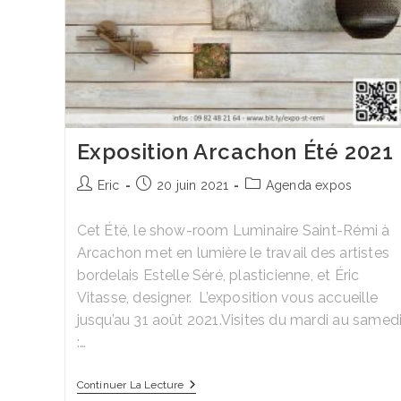
Exposition Arcachon Été 2021
Auteur/autrice
Publication
Post
Eric
20 juin 2021
Agenda expos
de
publiée :
category:
la
Cet Été, le show-room Luminaire Saint-Rémi à
publication :
Arcachon met en lumière le travail des artistes
bordelais Estelle Séré, plasticienne, et Éric
Vitasse, designer. L’exposition vous accueille
jusqu’au 31 août 2021.Visites du mardi au samed
:…
Exposition
Continuer La Lecture
Arcachon