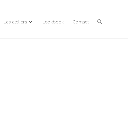
Les ateliers
Lookbook
Contact
Toggle
website
search