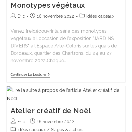
Monotypes végétaux
Auteur/autrice
Publication
Post
Eric
16 novembre 2022
Idées cadeaux
de
publiée :
category:
la
Venez {re}découvrir la série des monotypes
publication :
végétaux à l'occasion de l'exposition "JARDINS
DIVERS" à l'Espace Arte-Coloris sur les quais de
Bordeaux, quartier des Chartrons, du 24 au 27
novembre 2022.Chaque…
Monotypes
Continuer La Lecture
Végétaux
Atelier créatif de Noël
Auteur/autrice
Publication
Eric
16 novembre 2022
de
publiée :
Post
Idées cadeaux
/
Stages & ateliers