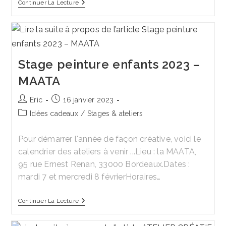
Atelier
Continuer La Lecture
« Cultiver
Sa
Joie »
Stage peinture enfants 2023 –
MAATA
Auteur/autrice
Publication
Eric
16 janvier 2023
de
publiée :
Post
Idées cadeaux
/
Stages & ateliers
la
category:
publication :
Pour démarrer l'année de façon créative, voici le
calendrier des ateliers à venir ...Lieu : la MAATA,
95 rue Ernest Renan, 33000 Bordeaux.Dates :
mardi 7 et mercredi 8 févrierHoraires…
Stage
Continuer La Lecture
Peinture
Enfants
2023