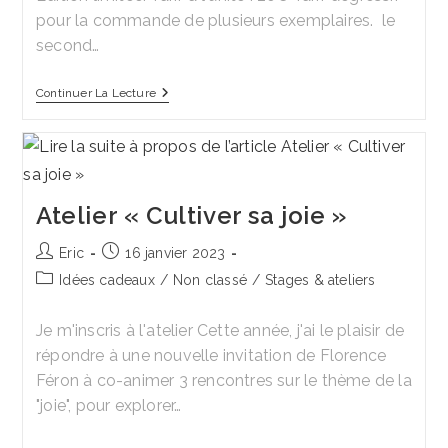
pour la commande de plusieurs exemplaires. le
second…
Calendrier
Continuer La Lecture
De
L’atelier
2026
Atelier « Cultiver sa joie »
Auteur/autrice
Publication
Eric
16 janvier 2023
de
publiée :
Post
Idées cadeaux
/
Non classé
/
Stages & ateliers
la
category:
publication :
Je m'inscris à l'atelier Cette année, j'ai le plaisir de
répondre à une nouvelle invitation de Florence
Féron à co-animer 3 rencontres sur le thème de la
"joie", pour explorer…