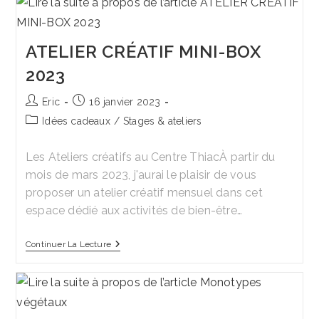
–
MAATA
ATELIER CRÉATIF MINI-BOX
2023
Auteur/autrice
Publication
Eric
16 janvier 2023
de
publiée :
Post
Idées cadeaux
/
Stages & ateliers
la
category:
publication :
Les Ateliers créatifs au Centre ThiacÀ partir du
mois de mars 2023, j'aurai le plaisir de vous
proposer un atelier créatif mensuel dans cet
espace dédié aux activités de bien-être…
ATELIER
Continuer La Lecture
CRÉATIF
MINI-
BOX
2023