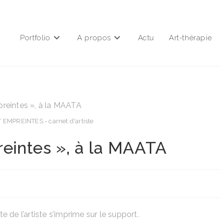
Portfolio
A propos
Actu
Art-thérapie
 EMPREINTES - carnet d'artiste
reintes », à la MAATA
 de l’artiste s’imprime sur le support.