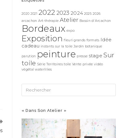
Étiquettes
2022
2023
2024
2020
2021
2025
2026
Atelier
arcachon
Art-thérapie
Bassin d'Arcachon
Bordeaux
expo
Exposition
Idée
fleuri
grands formats
cadeau
instants sur la toile
Jardin botanique
peinture
Sur
stage
parution
presse
toile
Série Territoires
toile
Vente privée
vidéo
végétal
waterlilies
« Dans Son Atelier »
es