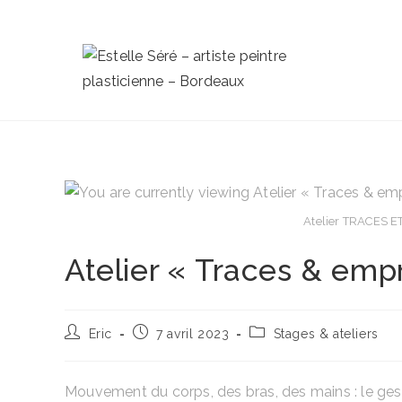
Atelier TRACES ET
Atelier « Traces & emp
Eric
7 avril 2023
Stages & ateliers
Mouvement du corps, des bras, des mains : le geste