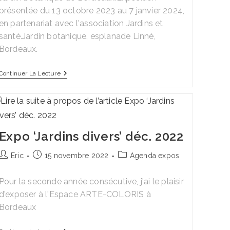
présentée du 13 octobre 2023 au 7 janvier 2024,
en partenariat avec l'association Jardins et
santé.Jardin botanique, esplanade Linné,
Bordeaux.
Expo
Continuer La Lecture
–
Nature
Secrète
Expo ‘Jardins divers’ déc. 2022
Auteur/autrice
Publication
Post
Eric
15 novembre 2022
Agenda expos
de
publiée :
category:
la
Pour la seconde année consécutive, j'ai le plaisir
publication :
d'exposer à l'Espace ARTE-COLORIS à
Bordeaux