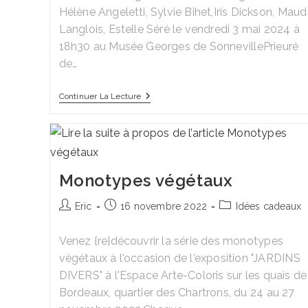
publication :
Hélène Angeletti, Sylvie Bihet,Iris Dickson, Maud
Langlois, Estelle Séré le vendredi 3 mai 2024 à
18h30 au Musée Georges de SonnevillePrieuré
de…
Expo
Continuer La Lecture
‘Au
Cœur
Du
Végétal’
Monotypes végétaux
Auteur/autrice
Publication
Post
Eric
16 novembre 2022
Idées cadeaux
de
publiée :
category:
la
Venez {re}découvrir la série des monotypes
publication :
végétaux à l'occasion de l'exposition "JARDINS
DIVERS" à l'Espace Arte-Coloris sur les quais de
Bordeaux, quartier des Chartrons, du 24 au 27