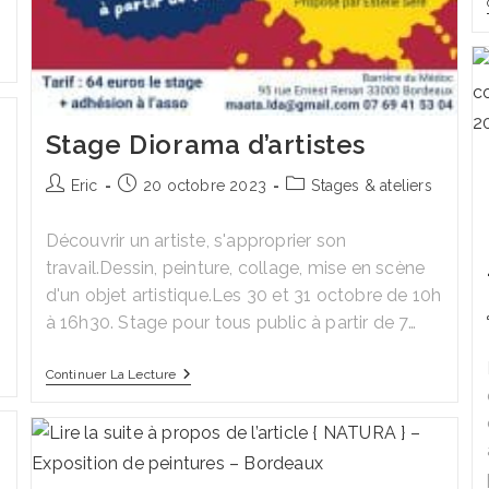
Stage Diorama d’artistes
Auteur/autrice
Publication
Post
Eric
20 octobre 2023
Stages & ateliers
de
publiée :
category:
la
Découvrir un artiste, s'approprier son
publication :
travail.Dessin, peinture, collage, mise en scène
d'un objet artistique.Les 30 et 31 octobre de 10h
à 16h30. Stage pour tous public à partir de 7…
Stage
Continuer La Lecture
Diorama
D’artistes