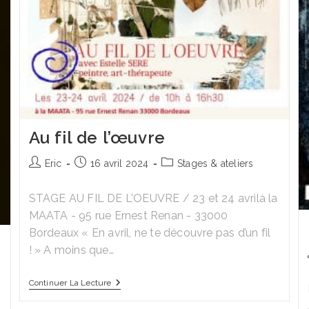
Au fil de l’œuvre
Auteur/autrice
Publication
Post
Eric
16 avril 2024
Stages & ateliers
de
publiée :
category:
la
STAGE AU FIL DE L'OEUVRE / 23 et 24 avrilà la
publication :
MAATA - 95 rue Ernest Renan - 33000
Bordeaux « En avril, ne te découvre pas d’un fil
! » A moins que…
Au
Continuer La Lecture
Fil
De