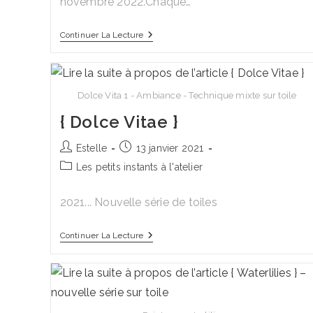
novembre 2022.Chaque…
Monotypes
Continuer La Lecture
Végétaux
Dolce Vita 1 - Ambiance - Technique mixte sur toile
{ Dolce Vitae }
Auteur/autrice
Publication
Estelle
13 janvier 2021
de
publiée :
Post
Les petits instants à l'atelier
la
category:
publication :
2021... Nouvelle série de toiles
{
Continuer La Lecture
Dolce
Vitae
}