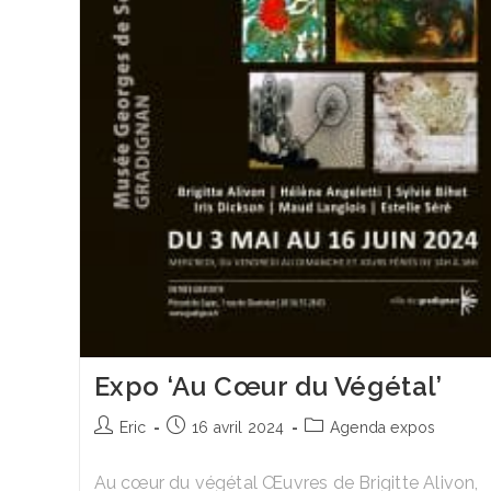
Expo ‘Au Cœur du Végétal’
Auteur/autrice
Publication
Post
Eric
16 avril 2024
Agenda expos
de
publiée :
category:
la
Au cœur du végétal Œuvres de Brigitte Alivon,