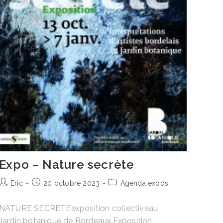
Expo – Nature secrète
Auteur/autrice
Publication
Post
Eric
20 octobre 2023
Agenda expos
de
publiée :
category:
la
NATURE SECRÈTEexposition collectiveau
publication :
Jardin botanique de Bordeaux.Exposition