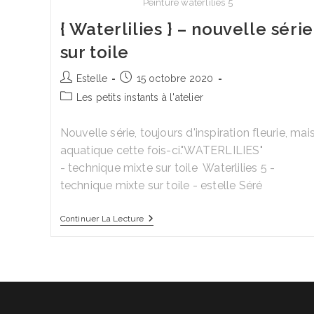
Peinture waterlilies 5
{ Waterlilies } – nouvelle série
sur toile
Auteur/autrice
Publication
Estelle
15 octobre 2020
de
publiée :
Post
Les petits instants à l'atelier
la
category:
publication :
Nouvelle série, toujours d'inspiration fleurie, mai
aquatique cette fois-ci."WATERLILIES"
- technique mixte sur toile Waterlilies 5 -
technique mixte sur toile - estelle Séré
{
Continuer La Lecture
Waterlilies
}
–
Nouvelle
Série
Sur
Toile