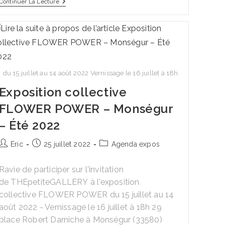
Expo
Continuer La Lecture
‘Jardins
Divers’
Déc.
2022
du 15 juillet au 14 août 2022 Vernissage le 16 juillet à 18h
Exposition collective
FLOWER POWER – Monségur
– Été 2022
Auteur/autrice
Publication
Post
Eric
25 juillet 2022
Agenda expos
de
publiée :
category:
la
Ravie de participer sur l'invitation
publication :
de THEpetiteGALLERY à l'exposition
collective FLOWER POWER du 15 juillet au 14
août 2022 - Vernissage le 16 juillet à 18h 29
place Robert Darniche à Monségur (33580)