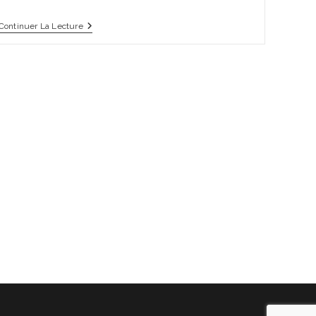
Exposition
Continuer La Lecture
Collective
FLOWER
POWER
–
Monségur
–
Été
2022