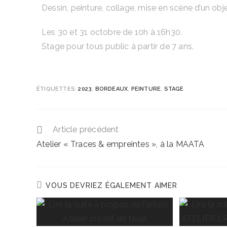
Dessin, peinture, collage, mise en scène d’un obje
Les 30 et 31 octobre de 10h à 16h30.
Stage pour tous public à partir de 7 ans.
ÉTIQUETTES
:
2023
,
BORDEAUX
,
PEINTURE
,
STAGE
Article précédent
Atelier « Traces & empreintes », à la MAATA
VOUS DEVRIEZ ÉGALEMENT AIMER