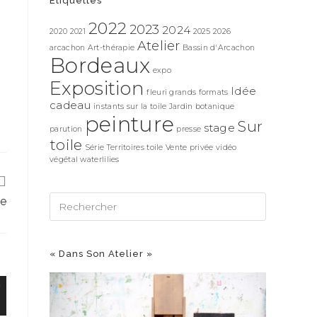
Étiquettes
2022
2023
2024
2020
2021
2025
2026
Atelier
arcachon
Art-thérapie
Bassin d'Arcachon
Bordeaux
expo
Exposition
Idée
fleuri
grands formats
cadeau
instants sur la toile
Jardin botanique
peinture
Sur
stage
parution
presse
toile
Série Territoires
toile
Vente privée
vidéo
végétal
waterlilies
te
« Dans Son Atelier »