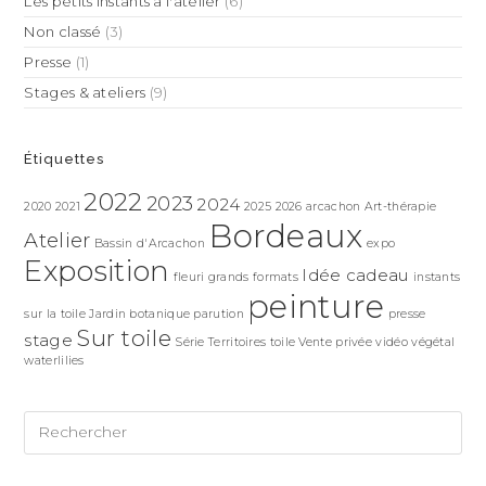
Les petits instants à l'atelier
(6)
Non classé
(3)
Presse
(1)
Stages & ateliers
(9)
Étiquettes
2022
2023
2024
2020
2021
2025
2026
arcachon
Art-thérapie
Bordeaux
Atelier
Bassin d'Arcachon
expo
Exposition
Idée cadeau
fleuri
grands formats
instants
peinture
sur la toile
Jardin botanique
parution
presse
Sur toile
stage
Série Territoires
toile
Vente privée
vidéo
végétal
waterlilies
Pr
Es
to
clo