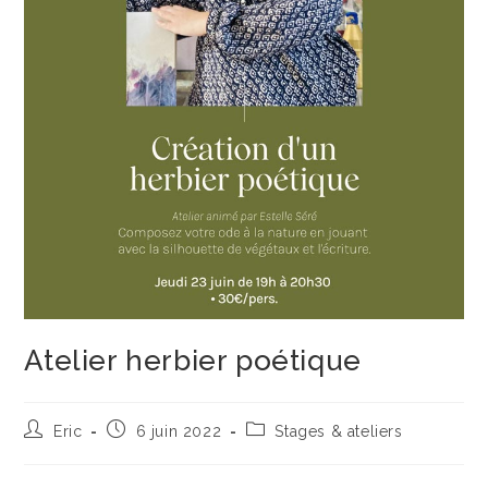
Atelier herbier poétique
Auteur/autrice
Publication
Post
Eric
6 juin 2022
Stages & ateliers
de
publiée :
category:
la